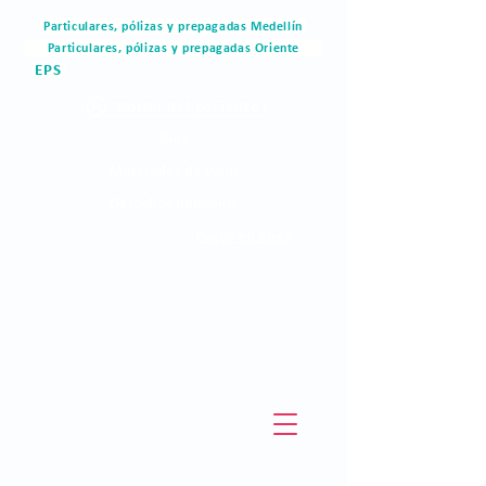
Particulares, pólizas y prepagadas Medellín
Particulares, pólizas y prepagadas Oriente
EPS
Portal del paciente
Blog
Materiales de valor
Derechos humanos
Pagos en linea