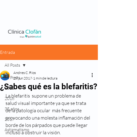
Entrada
All Posts
Andres C. Ríos
All Posts
29 jun 2017
1 min de lectura
¿Sabes qué es la blefaritis?
2015
La blefaritis  supone un problema de 
2016
salud visual importante ya que se trata 
35 años
de la patología ocular  más frecuente 
provocando una molesta inflamación del 
2017
borde de los párpados que puede llegar 
Astigmatismo
incluso a obstruir la visión.