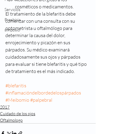
cosméticos o medicamentos.
Servicios
El tratamiento de la blefaritis debe 
Presbicia
comenzar con una consulta con su 
optometrista u oftalmólogo para 
simposio
determinar la causa del dolor, 
enrojecimiento y picazón en sus 
párpados. Su médico examinará 
cuidadosamente sus ojos y párpados 
para evaluar si tiene blefaritis y qué tipo 
de tratamiento es el más indicado.
#blefaritis
#inflamacióndelbordedelospárpados
#Meibomio
#palpebral
2017
Cuidado de los ojos
Oftalmologo