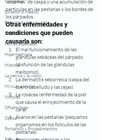
Congreso
“escamas” de caspa y una acumulación de 
partículas en las pestañas y los bordes de 
Directorio médico
los párpados.
Enfermedades visuales
Otras enfermedades y 
condiciones que pueden 
Eventos
causarla son:
Fechas especiales
El mal funcionamiento de las 
Hipermetropia
glándulas sebáceas del párpado 
(disfunción de las glándulas 
Historia
meibomio).
La ciencia y la visión
La dermatitis seborreica (caspa del 
Mi nueva Visión
cuero cabelludo y las cejas).
La rosácea (enfermedad de la piel 
Noticias
que causa el enrojecimiento de la 
Oftalmologo
cara).
Ácaros en las pestañas (pequeños 
Óptica
organismos en los folículos de las 
Portafolio y Procedimientos
pestañas).
Reacciones alérgicas a los 
Para ver