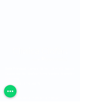
Sede Principal:
Carrera 48 No. 19 A - 40, Sector
Ciudad del Río, Edificio Torre Médica, Medellín -
Colombia.
Teléfono:
315 7616678
Horarios:
Consulta externa: 7:00 am a 7:00 pm
Consulta prioritaria: 7:00 am a 12:00 pm -
1:00 pm a 5:00 pm