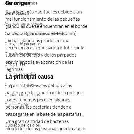
Su origen
Agenda académica
Su origen más habitual es debido a un 
Blefaroplastia
mal funcionamiento de las pequeñas 
Avances tecnológicos
glándulas que se encuentran en el borde  
palpebral (glándulas de Meibomio). 
Certificaciones y reconocimientos
Dichas glándulas producen una 
Cirugía de párpados
secreción grasa que ayuda a  lubricar la 
Cirugía de párpados
superficie del ojo
y de los párpados 
previniendo la evaporación de las 
Cirugia laser
lágrimas.
Cirugia refractiva
La principal causa
Cirugía refractiva
La principal causa es debido a las 
bacterias en la superficie de la piel que 
Ciudado de los ojos
todos tenemos pero, en algunas 
Clínica Clofán
personas, las bacterias tienden a 
propagarse en la base de las pestañas. 
Clofán
Una gran cantidad de bacterias 
Cuidado de los ojos
alrededor de las pestañas puede causar 