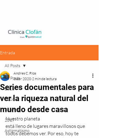
Entrada
All Posts
Andres C. Ríos
All Posts
3 abr 2020
2 min de lectura
Series documentales para
2015
ver la riqueza natural del
2016
mundo desde casa
35 años
Nuestro planeta
2017
está lleno de lugares maravillosos que 
Astigmatismo
todos debemos ver. Por eso, hoy te 