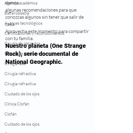
damos
Agenda académica
algunas recomendaciones para que 
Blefaroplastia
conozcas algunos sin tener que salir de 
Avances tecnológicos
casa.
Aprovecha este momento para compartir 
Certificaciones y reconocimientos
con tu familia.  
Cirugía de párpados
Nuestro planeta (One Strange 
Rock), serie documental de 
Cirugía de párpados
National Geographic.
Cirugia laser
Cirugia refractiva
Cirugía refractiva
Ciudado de los ojos
Clínica Clofán
Clofán
Cuidado de los ojos