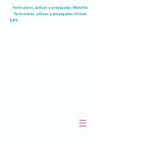
Particulares, pólizas y prepagadas Medellín
Particulares, pólizas y prepagadas Oriente
EPS
Portal del paciente
Blog
Materiales de valor
Derechos humanos
Pagos en linea