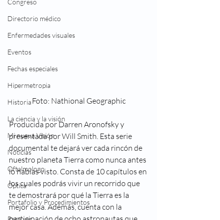
Congreso
Directorio médico
Enfermedades visuales
Eventos
Fechas especiales
Hipermetropia
 Foto: Nathional Geographic 
Historia
La ciencia y la visión
Producida por Darren Aronofsky y 
presentada por Will Smith. Esta serie 
Mi nueva Visión
documental te dejará ver cada rincón de 
Noticias
nuestro planeta Tierra como nunca antes 
Oftalmologo
lo habías visto. Consta de 10 capítulos en 
los cuales podrás vivir un recorrido que 
Óptica
te demostrará por qué la Tierra es la 
Portafolio y Procedimientos
mejor casa. Además, cuenta con la 
participación de ocho astronautas que 
Para ver