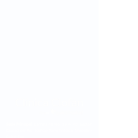
Sede Principal:
Carrera 48 No. 19 A - 40, Sector
Ciudad del Río, Edificio Torre Médica, Medellín -
Colombia.