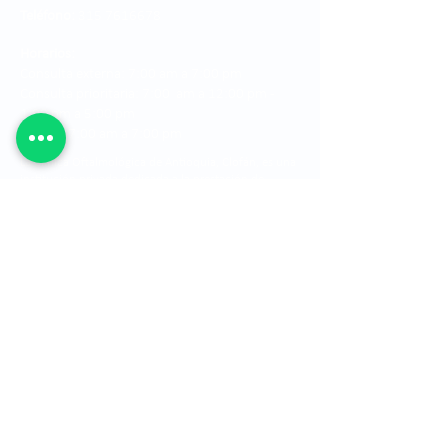
Teléfono:
315 7616678
Horarios:
Consulta externa: 7:00 am a 7:00 pm
Consulta prioritaria: 7:00 am a 12:00 pm -
1:00 pm a 5:00 pm
Cirugía: 7:00 am a 7:00 pm
La Clínica Oftalmológica de Antioquia, Clofán, es una
institución privada dedicada a la prestación de
servicios oftalmológicos a través de un grupo
humano altamente calificado.
Cancelación de
citas
Correo electrónico para notificaciones
judiciales:
asistentegerencia.clo@quironsalud
.com
Sede Oriente:
Calle 42 No. 56 - 39, Centro
Comercial Savanna Plaza - Local 128 | Rionegro
- Antioquia- Colombia.