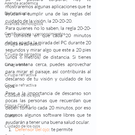
Agenda académica
mostraremos algunas aplicaciones que te 
Blefaroplastia
ayudan a cumplir una de las reglas del 
cuidado de la visión, la 20-20-20.
Avances tecnológicos
Para quienes no lo saben, la regla 20-20-
Certificaciones y reconocimientos
20 consiste en que cada 20 minutos 
debes aparta la mirada del PC durante 20 
Cirugía de párpados
segundos y mirar algo que este a 20 pies 
Cirugía de párpados
(unos 6 metros) de distancia. Si tienes 
una ventana cerca, puedes aprovechar 
Cirugia laser
para mirar el paisaje, así contribuirás al 
Cirugia refractiva
descanso de tu visión y cuidado de los 
Cirugía refractiva
ojos.
Pese a la importancia de descanso son 
Ciudado de los ojos
pocas las personas que recuerdan que 
Clínica Clofán
deben tomarlo cada 20 minutos, por eso 
traemos algunos software libres que te 
Clofán
ayudarán a tener una buena salud ocular.
Cuidado de los ojos
Defensor del ojo
: te permite 