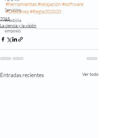
#herramientas
#relajación
#software
Servicios
#Descanso
#Regla202020
2015
Presbicia
La ciencia y la visión
simposio
Entradas recientes
Ver todo