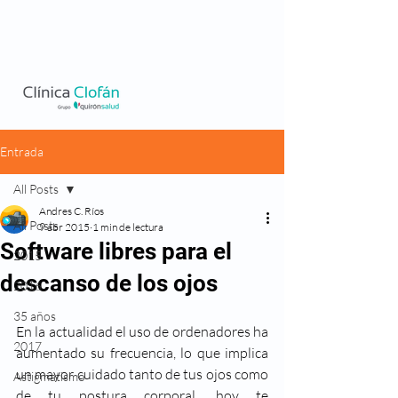
Entrada
All Posts
Andres C. Ríos
All Posts
9 abr 2015
1 min de lectura
Software libres para el
2015
descanso de los ojos
2016
35 años
En la actualidad el uso de ordenadores ha 
2017
aumentado su frecuencia, lo que implica 
un mayor cuidado tanto de tus ojos como 
Astigmatismo
de tu postura corporal, hoy te 