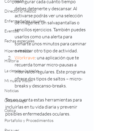
Congreso
configurar cada cuánto tiempo 
debes detenerte y descansar. Al 
Directorio médico
activarse podrás ver una selección 
Enfermedades visuales
de imágenes, un salvapantallas o 
sencillos ejercicios. También puedes 
Eventos
usarlos como una alerta para 
Fechas especiales
tomarte unos minutos para caminar 
o realizar otro tipo de actividad.
Hipermetropia
Workrave
: una aplicación que te 
Historia
recuerda tomar micro-pausas a 
La ciencia y la visión
intervalos regulares. Este programa 
ofrece dos tipos de saltos – micro-
Mi nueva Visión
breaks y descanso-breaks.
Noticias
Ten en cuenta estas herramientas para 
Oftalmologo
incluirlas en tu vida diaria y prevenir 
Óptica
posibles enfermedades oculares.
Portafolio y Procedimientos
Para ver