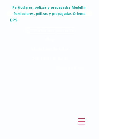
Particulares, pólizas y prepagadas Medellín
Particulares, pólizas y prepagadas Oriente
EPS
Portal del paciente
Blog
Materiales de valor
Derechos humanos
Pagos en linea