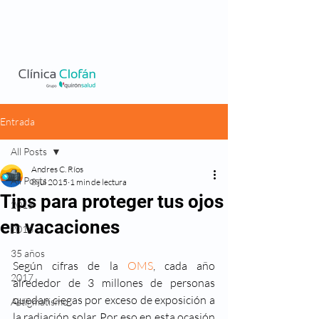
Entrada
All Posts
Andres C. Ríos
All Posts
8 jul 2015
1 min de lectura
Tips para proteger tus ojos
2015
en vacaciones
2016
35 años
Según cifras de la 
OMS
, cada año 
2017
alrededor de 3 millones de personas 
quedan ciegas por exceso de exposición a 
Astigmatismo
la radiación solar. Por eso en esta ocasión 