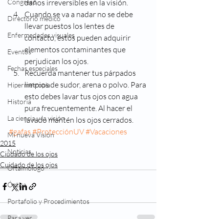
Congreso
daños irreversibles en la visión.
Cuando se va a nadar no se debe 
Directorio médico
llevar puestos los lentes de 
Enfermedades visuales
contacto, éstos pueden adquirir 
elementos contaminantes que 
Eventos
perjudican los ojos.
Fechas especiales
Recuerda mantener tus párpados 
limpios de sudor, arena o polvo. Para 
Hipermetropia
esto debes lavar tus ojos con agua 
Historia
pura frecuentemente. Al hacer el 
La ciencia y la visión
lavado mantén los ojos cerrados.
#gafas
#ProtecciónUV
#Vacaciones
Mi nueva Visión
2015
Noticias
Ciudado de los ojos
Cuidado de los ojos
Oftalmologo
Óptica
Portafolio y Procedimientos
Para ver