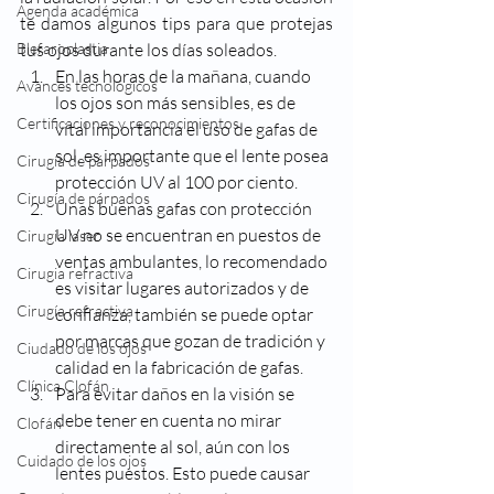
Agenda académica
te damos algunos tips para que protejas 
Blefaroplastia
tus ojos durante los días soleados.
En las horas de la mañana, cuando 
Avances tecnológicos
los ojos son más sensibles, es de 
Certificaciones y reconocimientos
vital importancia el uso de gafas de 
sol, es importante que el lente posea 
Cirugía de párpados
protección UV al 100 por ciento.
Cirugía de párpados
Unas buenas gafas con protección 
UV no se encuentran en puestos de 
Cirugia laser
ventas ambulantes, lo recomendado 
Cirugia refractiva
es visitar lugares autorizados y de 
Cirugía refractiva
confianza, también se puede optar 
por marcas que gozan de tradición y 
Ciudado de los ojos
calidad en la fabricación de gafas.
Clínica Clofán
Para evitar daños en la visión se 
debe tener en cuenta no mirar 
Clofán
directamente al sol, aún con los 
Cuidado de los ojos
lentes puestos. Esto puede causar 