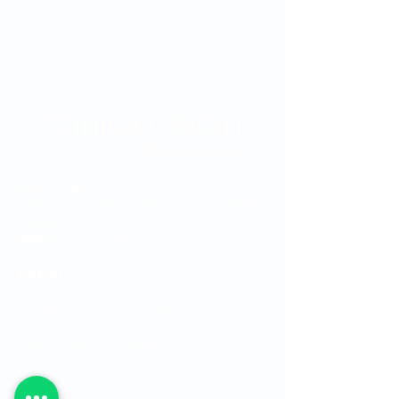
Sede Principal:
Carrera 48 No. 19 A - 40, Sector
Ciudad del Río, Edificio Torre Médica, Medellín -
Colombia.
Teléfono:
315 7616678
Horarios:
Consulta externa: 7:00 am a 7:00 pm
Consulta prioritaria: 7:00 am a 12:00 pm -
1:00 pm a 5:00 pm
Cirugía: 7:00 am a 7:00 pm
La Clínica Oftalmológica de Antioquia, Clofán, es una
institución privada dedicada a la prestación de