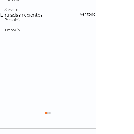
Servicios
Entradas recientes
Ver todo
Presbicia
simposio
Enfermedades q
reflejan en los o