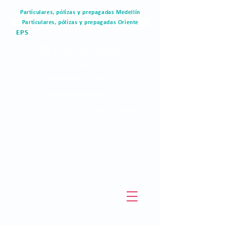
Particulares, pólizas y prepagadas Medellín
Particulares, pólizas y prepagadas Oriente
EPS
Portal del paciente
Blog
Materiales de valor
Derechos humanos
Pagos en linea