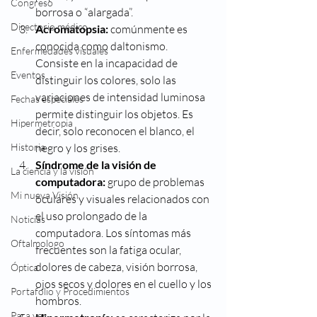
Congreso
borrosa o “alargada”.
Directorio médico
Acromatopsia: 
comúnmente es 
conocida como daltonismo. 
Enfermedades visuales
Consiste en la incapacidad de 
Eventos
distinguir los colores, solo las 
variaciones de intensidad luminosa 
Fechas especiales
permite distinguir los objetos. Es 
Hipermetropia
decir, solo reconocen el blanco, el 
Historia
negro y los grises.
Síndrome de la visión de 
La ciencia y la visión
computadora:
 grupo de problemas 
Mi nueva Visión
oculares y visuales relacionados con 
el uso prolongado de la 
Noticias
computadora. Los síntomas más 
Oftalmologo
frecuentes son la fatiga ocular, 
dolores de cabeza, visión borrosa, 
Óptica
ojos secos y dolores en el cuello y los 
Portafolio y Procedimientos
hombros.
Para ver