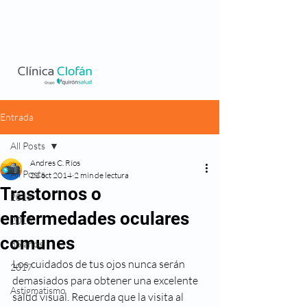
Entrada
All Posts
Andres C. Ríos
All Posts
21 oct 2014
2 min de lectura
Trastornos o
2015
enfermedades oculares
2016
comunes
35 años
Los cuidados de tus ojos nunca serán 
2017
demasiados para obtener una excelente 
Astigmatismo
salud visual. Recuerda que la visita al 