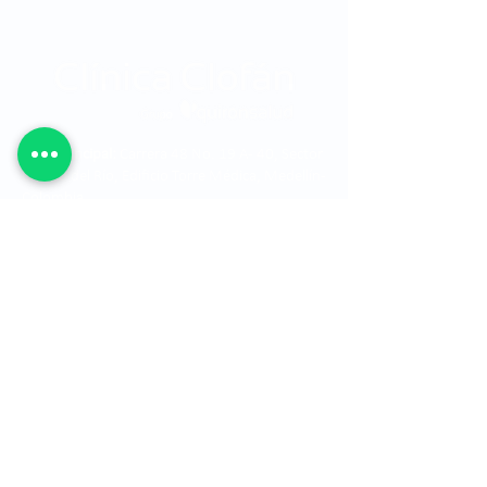
Sede Principal:
Carrera 48 No. 19 A - 40, Sector
Ciudad del Río, Edificio Torre Médica, Medellín -
Colombia.
Teléfono:
315 7616678
Horarios:
Consulta externa: 7:00 am a 7:00 pm
Consulta prioritaria: 7:00 am a 12:00 pm -
1:00 pm a 5:00 pm
Cirugía: 7:00 am a 7:00 pm
La Clínica Oftalmológica de Antioquia, Clofán, es una
institución privada dedicada a la prestación de
servicios oftalmológicos a través de un grupo
humano altamente calificado.