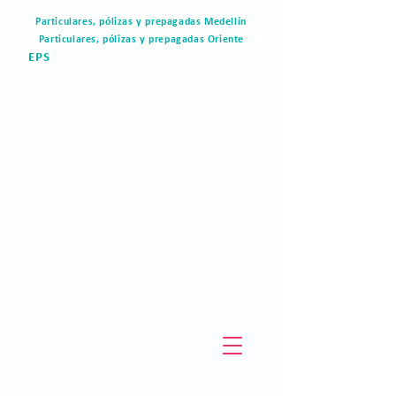
Particulares, pólizas y prepagadas Medellín
Particulares, pólizas y prepagadas Oriente
EPS
Portal del paciente
Blog
Materiales de valor
Derechos humanos
Pagos en linea