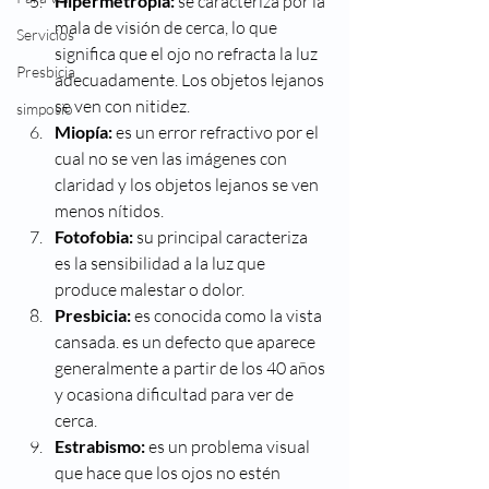
Hipermetropía: 
se caracteriza por la 
mala de visión de cerca, lo que 
Servicios
significa que el ojo no refracta la luz 
Presbicia
adecuadamente. Los objetos lejanos 
se ven con nitidez.
simposio
Miopía:
 es un error refractivo por el 
cual no se ven las imágenes con 
claridad y los objetos lejanos se ven 
menos nítidos.
Fotofobia:
 su principal caracteriza 
es la sensibilidad a la luz que 
produce malestar o dolor.
Presbicia:
 es conocida como la vista 
cansada. es un defecto que aparece 
generalmente a partir de los 40 años 
y ocasiona dificultad para ver de 
cerca.
Estrabismo:
 es un problema visual 
que hace que los ojos no estén 