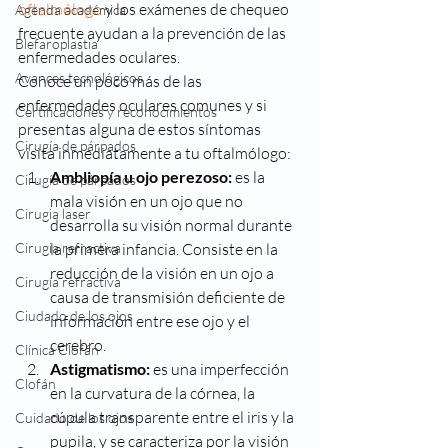
oftalmólogo
 y los exámenes de chequeo 
Agenda académica
frecuente ayudan a la prevención de las 
Blefaroplastia
enfermedades oculares.
Avances tecnológicos
Conoce un poco más de las 
enfermedades oculares comunes y si 
Certificaciones y reconocimientos
presentas alguna de estos síntomas 
Cirugía de párpados
visita inmediatamente a tu oftalmólogo:
Ambliopía u ojo perezoso:
 es la 
Cirugía de párpados
mala visión en un ojo que no 
Cirugia laser
desarrolla su visión normal durante 
Cirugia refractiva
la primera infancia. Consiste en la 
reducción de la visión en un ojo a 
Cirugía refractiva
causa de transmisión deficiente de 
Ciudado de los ojos
información entre ese ojo y el 
cerebro.
Clínica Clofán
Astigmatismo:
 es una imperfección 
Clofán
en la curvatura de la córnea, la 
cúpula transparente entre el iris y la 
Cuidado de los ojos
pupila, y se caracteriza por la visión 