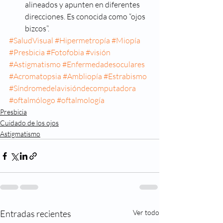
alineados y apunten en diferentes 
direcciones. Es conocida como “ojos 
bizcos”.
#SaludVisual
#Hipermetropía
#Miopía
#Presbicia
#Fotofobia
#visión
#Astigmatismo
#Enfermedadesoculares
#Acromatopsia
#Ambliopía
#Estrabismo
#Síndromedelavisióndecomputadora
#oftalmólogo
#oftalmología
Presbicia
Cuidado de los ojos
Astigmatismo
Entradas recientes
Ver todo