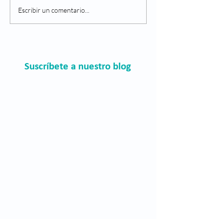
que presenten sínt
¿Qué es la retinopatía
Escribir un comentario...
es, los ojos son como
diabética?
Suscríbete a nuestro blog