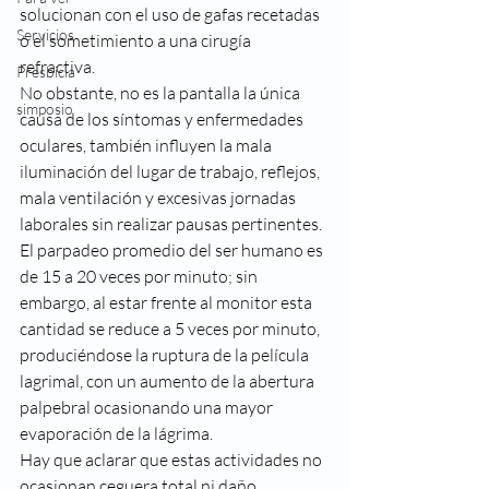
solucionan con el uso de gafas recetadas 
Servicios
o el sometimiento a una cirugía 
refractiva. 
Presbicia
No obstante, no es la pantalla la única 
simposio
causa de los síntomas y enfermedades 
oculares, también influyen la mala 
iluminación del lugar de trabajo, reflejos, 
mala ventilación y excesivas jornadas 
laborales sin realizar pausas pertinentes.
El parpadeo promedio del ser humano es 
de 15 a 20 veces por minuto; sin 
embargo, al estar frente al monitor esta 
cantidad se reduce a 5 veces por minuto, 
produciéndose la ruptura de la película 
lagrimal, con un aumento de la abertura 
palpebral ocasionando una mayor 
evaporación de la lágrima.
Hay que aclarar que estas actividades no 
ocasionan ceguera total ni daño 