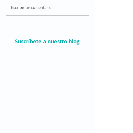
que presenten sínt
¿Qué es la retinopatía
Escribir un comentario...
es, los ojos son como
diabética?
Suscríbete a nuestro blog