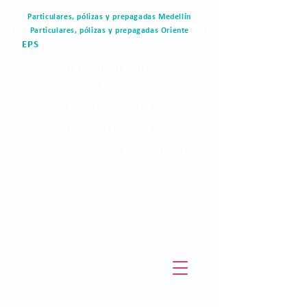
Particulares, pólizas y prepagadas Medellín
Particulares, pólizas y prepagadas Oriente
EPS
Portal del paciente
Blog
Materiales de valor
Derechos humanos
Pagos en linea