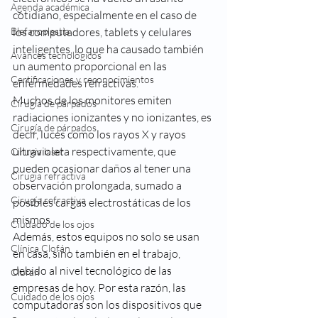
Agenda académica
cotidiano, especialmente en el caso de 
Blefaroplastia
los computadores, tablets y celulares 
inteligentes, lo que ha causado también 
Avances tecnológicos
un aumento proporcional en las 
Certificaciones y reconocimientos
enfermedades refractivas.
Muchos de los monitores emiten 
Cirugía de párpados
radiaciones ionizantes y no ionizantes, es 
Cirugía de párpados
decir, luces como los rayos X y rayos 
ultravioleta respectivamente, que 
Cirugia laser
pueden ocasionar daños al tener una 
Cirugia refractiva
observación prolongada, sumado a 
Cirugía refractiva
posibles cargas electrostáticas de los 
mismos.
Ciudado de los ojos
Además, estos equipos no solo se usan 
Clínica Clofán
en casa, sino también en el trabajo, 
debido al nivel tecnológico de las 
Clofán
empresas de hoy. Por esta razón, las 
Cuidado de los ojos
computadoras son los dispositivos que 