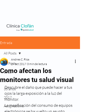
Entrada
All Posts
Andres C. Ríos
All Posts
27 oct 2017
3 min de lectura
Como afectan los
2015
monitores tu salud visual
2016
Descubre el daño que puede hacer a tus 
35 años
ojos la larga exposición a la luz del 
2017
monitor.
La masificación del consumo de equipos 
Astigmatismo
electrónicos se ha vuelto un asunto 