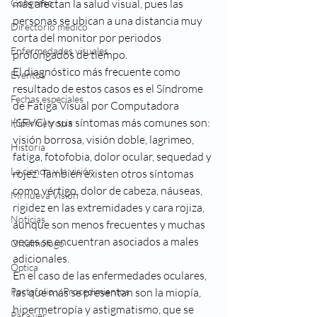
Congreso
más afectan la salud visual, pues las 
personas se ubican a una distancia muy 
Directorio médico
corta del monitor por periodos 
Enfermedades visuales
prolongados de tiempo.
El diagnóstico más frecuente como 
Eventos
resultado de estos casos es el Síndrome 
Fechas especiales
de Fatiga Visual por Computadora 
(SFVC) y sus síntomas más comunes son: 
Hipermetropia
visión borrosa, visión doble, lagrimeo, 
Historia
fatiga, fotofobia, dolor ocular, sequedad y 
La ciencia y la visión
rojez. También existen otros síntomas 
como vértigo, dolor de cabeza, náuseas, 
Mi nueva Visión
rigidez en las extremidades y cara rojiza, 
Noticias
aunque son menos frecuentes y muchas 
veces se encuentran asociados a males 
Oftalmologo
adicionales.
Óptica
En el caso de las enfermedades oculares, 
Portafolio y Procedimientos
las que más se presentan son la miopía, 
hipermetropía y astigmatismo, que se 
Para ver