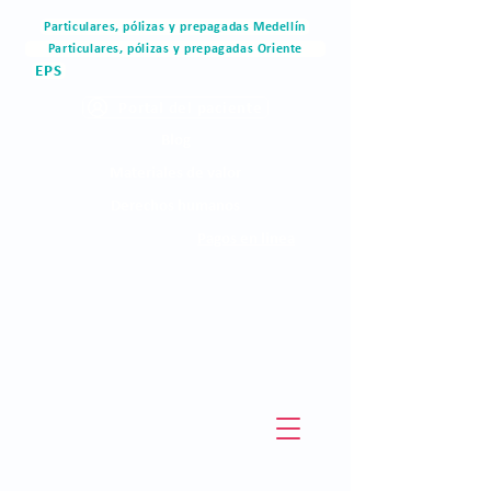
Particulares, pólizas y prepagadas Medellín
Particulares, pólizas y prepagadas Oriente
EPS
Portal del paciente
Blog
Materiales de valor
Derechos humanos
Pagos en linea