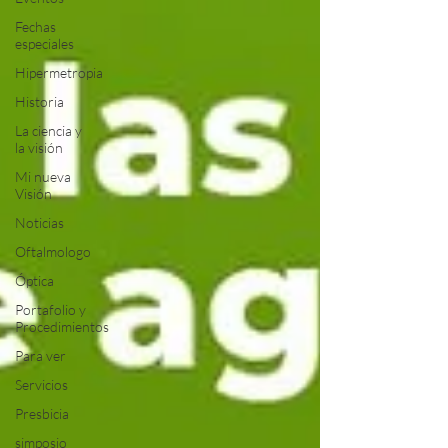
Fechas
especiales
Hipermetropia
Historia
La ciencia y
la visión
Mi nueva
Visión
Noticias
Oftalmologo
Óptica
Portafolio y
Procedimientos
Para ver
Servicios
Presbicia
simposio