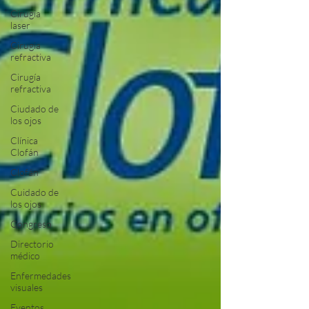
Cirugia
laser
Cirugia
refractiva
Cirugía
refractiva
Ciudado de
los ojos
Clínica
Clofán
Clofán
Cuidado de
los ojos
Congreso
Directorio
médico
Enfermedades
visuales
Eventos