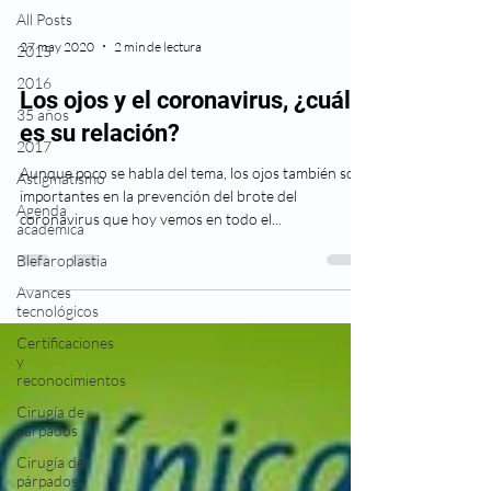
All Posts
27 may 2020
2 min de lectura
2015
2016
Los ojos y el coronavirus, ¿cuál
35 años
es su relación?
2017
Aunque poco se habla del tema, los ojos también son
Astigmatismo
importantes en la prevención del brote del
Agenda
coronavirus que hoy vemos en todo el...
académica
Blefaroplastia
Avances
tecnológicos
Certificaciones
y
reconocimientos
Cirugía de
párpados
Cirugía de
párpados