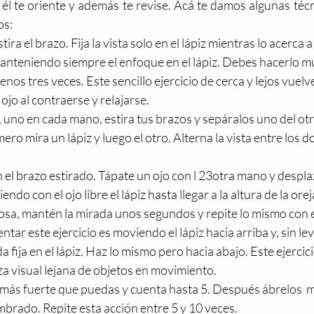
 él te oriente y además te revise. Acá te damos algunas téc
reso
Directorio médico
Enfermedades visuales
os:
ira el brazo. Fija la vista solo en el lápiz mientras lo acerca a
manteniendo siempre el enfoque en el lápiz. Debes hacerlo m
metropia
Historia
La ciencia y la visión
Mi nue
enos tres veces. Este sencillo ejercicio de cerca y lejos vuelve 
 ojo al contraerse y relajarse.
 uno en cada mano, estira tus brazos y sepáralos uno del otro
ro mira un lápiz y luego el otro. Alterna la vista entre los do
 el brazo estirado. Tápate un ojo con l 23otra mano y desplaz
endo con el ojo libre el lápiz hasta llegar a la altura de la ore
sa, mantén la mirada unos segundos y repite lo mismo con el
ar este ejercicio es moviendo el lápiz hacia arriba y, sin lev
a fija en el lápiz. Haz lo mismo pero hacia abajo. Este ejercic
a visual lejana de objetos en movimiento.
o más fuerte que puedas y cuenta hasta 5. Después ábrelos 
mbrado. Repite esta acción entre 5 y 10 veces.