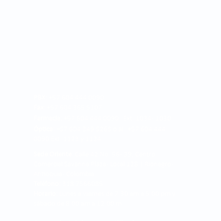
PBX:
+57 604 444 0090
Fax:
+57 604 365 5107
Farmacia:
+57 604 444 0090 Ext. 1034 - 1030
Óptica:
+57 604 349 5265 o al +57 604 444
0090 Ext. 1123 y 1124
Sede Oriente:
Calle 42 No. 56 - 39, Centro
Comercial Savanna Plaza - Local 128 | Rionegro -
Antioquia- Colombia.
Teléfono:
318 7566085
Horario:
Lunes a viernes de 7:30 am a 5:00 pm y
sábado de 8:00 am a 12:00 m