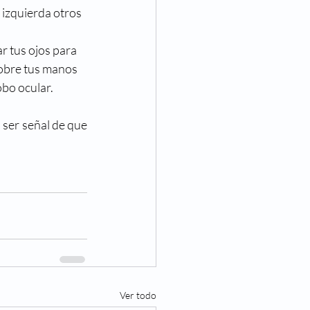
 izquierda otros 
r tus ojos para 
sobre tus manos 
obo ocular.
 ser señal de que 
Ver todo