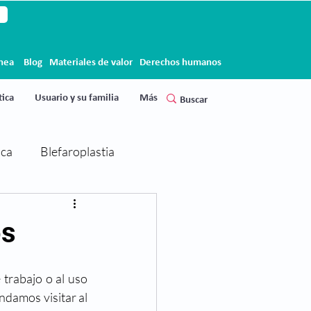
ínea
Blog
Materiales de valor
Derechos humanos
ica
Usuario y su familia
Más
ica
Blefaroplastia
Cirugía de párpados
os
Clínica Clofán
Clofán
trabajo o al uso 
frecuente de la tecnología. Antes de realizar cualquier tipo de actividad te recomendamos visitar al 