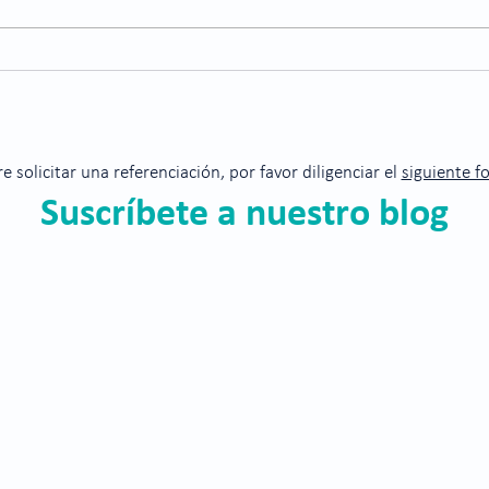
exame
prese
ojos 
¿Qué es la retinopatía
diabética?
re solicitar una referenciación, por favor diligenciar el
siguiente f
Suscríbete a nuestro blog