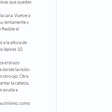
nicas que puedes 
Eventos
 la cara. Vuelve a 
uy lentamente y 
va Visión
Noticias
flexible el 
 a la altura de 
s lápices 10 
a el brazo 
ja donde lavisión 
 otro ojo. Otra 
antar la cabeza, 
io ayuda a 
 muchísimo, como 