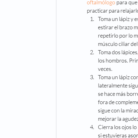
oftalmólogo
 para que
Cuidado de los ojos
Cong
practicar para relajarl
Toma un lápiz y est
estirar el brazo 
Fechas especiales
Hiper
repetirlo por lo m
músculo ciliar del
Toma dos lápices,
Oftalmologo
Óptica
los hombros. Prime
veces.
Toma un lápiz con
lateralmente sigui
se hace más borro
fora de complement
sigue con la mirad
mejorar la agudez
Cierra los ojos l
si estuvieras aso