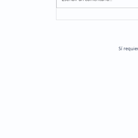
Navidad: El efecto de la
comida en los ojos
Sí requie