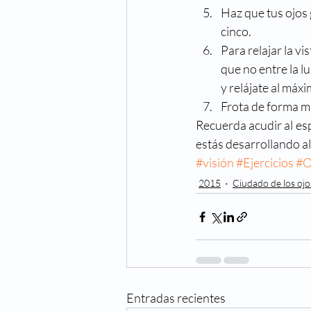
Haz que tus ojos 
cinco.
Para relajar la v
que no entre la l
y relájate al máx
Frota de forma m
Recuerda acudir al esp
estás desarrollando al
#visión
#Ejercicios
#O
2015
Ciudado de los ojo
Entradas recientes