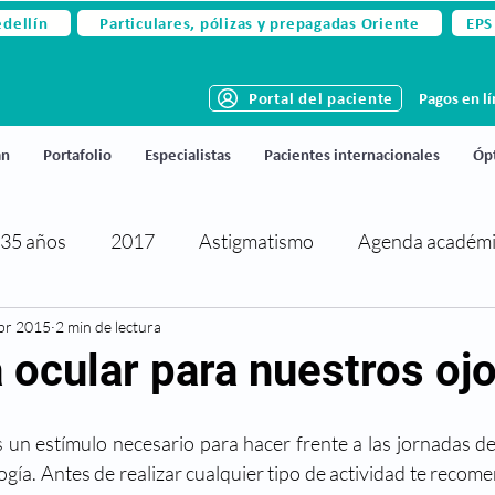
edellín
Particulares, pólizas y prepagadas Oriente
EPS
Portal del paciente
Pagos en l
án
Portafolio
Especialistas
Pacientes internacionales
Ópt
35 años
2017
Astigmatismo
Agenda académ
br 2015
rtificaciones y reconocimientos
2 min de lectura
Cirugía de párpados
 ocular para nuestros oj
activa
Cirugía refractiva
Ciudado de los ojos
 un estímulo necesario para hacer frente a las jornadas de 