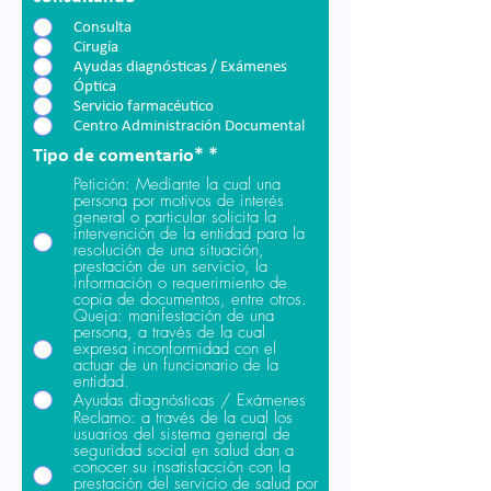
Consulta
Cirugía
Ayudas diagnósticas / Exámenes
Óptica
Servicio farmacéutico
Centro Administración Documental
Tipo de comentario*
*
Petición: Mediante la cual una
persona por motivos de interés
general o particular solicita la
intervención de la entidad para la
resolución de una situación,
prestación de un servicio, la
información o requerimiento de
copia de documentos, entre otros.
Queja: manifestación de una
persona, a través de la cual
expresa inconformidad con el
actuar de un funcionario de la
entidad.
Ayudas diagnósticas / Exámenes
Reclamo: a través de la cual los
usuarios del sistema general de
seguridad social en salud dan a
conocer su insatisfacción con la
prestación del servicio de salud por