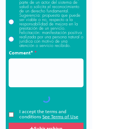
parte de un actor del sistema de
salud o solicita el reconocimiento
de un derecho fundamental.
Sugerencia: propuesta que puede
ser viable o no, respecto a la
responsabilidad de mejora en la
prestación de un servicio.
Felicitación: manifestación positiva
realizada por una persona natural o
jurídica con motivo de una
atención o servicio recibido.
Comment*
I accept the terms and
conditions
See Terms of Use
Subir archivo