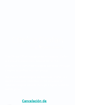
The Clínica Oftalmológica de Antioquia, Clofán,
is a private institution dedicated to the
provision of ophthalmological services through
a highly qualified human group.
The Clínica Oftalmológica de Antioquia, Clofán, is a
private institution dedicated to the provision of
ophthalmological services through a highly qualified
human group.
Cancelación de