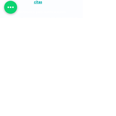
citas
Correo electrónico para notificaciones
judiciales:
asistentegerencia.clo@quironsalud
.com
The Clínica Oftalmológica de Antioquia, Clofán,
is a private institution dedicated to the
provision of ophthalmological services through
a highly qualified human group.
The Clínica Oftalmológica de Antioquia, Clofán,
is a private institution dedicated to the
provision of ophthalmological services through
a highly qualified human group.
financial statements
See site map
Location