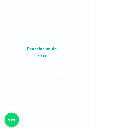
is a private institution dedicated to the
provision of ophthalmological services through
a highly qualified human group.
The Clínica Oftalmológica de Antioquia, Clofán, is a
private institution dedicated to the provision of
ophthalmological services through a highly qualified
human group.
Cancelación de
citas
Correo electrónico para notificaciones
judiciales:
asistentegerencia.clo@quironsalud
.com
The Clínica Oftalmológica de Antioquia, Clofán,
is a private institution dedicated to the
provision of ophthalmological services through
a highly qualified human group.
The Clínica Oftalmológica de Antioquia, Clofán,
is a private institution dedicated to the
provision of ophthalmological services through