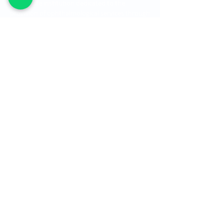
is a private institution dedicated to the
provision of ophthalmological services through
a highly qualified human group.
financial statements
See site map
Location
See transparency law map
Canal de denuncias
Política de Cookies
Sí requiere solicitar una referenciación, por
favor diligenciar el
siguiente formulario.