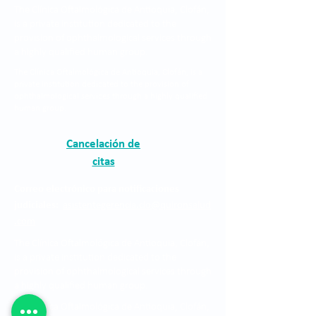
The Clínica Oftalmológica de Antioquia, Clofán,
is a private institution dedicated to the
provision of ophthalmological services through
a highly qualified human group.
The Clínica Oftalmológica de Antioquia, Clofán, is a
private institution dedicated to the provision of
ophthalmological services through a highly qualified
human group.
Cancelación de
citas
Correo electrónico para notificaciones
judiciales:
asistentegerencia.clo@quironsalud
.com
The Clínica Oftalmológica de Antioquia, Clofán,
is a private institution dedicated to the
provision of ophthalmological services through
a highly qualified human group.
The Clínica Oftalmológica de Antioquia, Clofán,